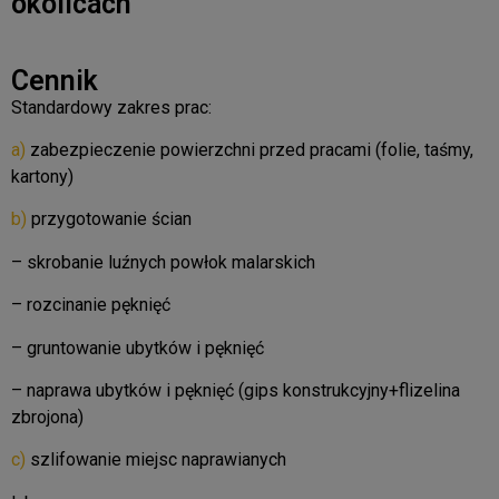
okolicach
wielorodzinnych oraz wymagania wspólnot i spółdzielni
mieszkaniowych.
W ramach remontów klatek schodowych oferujemy:
Cennik
- Ubezpieczenie OC PZU do 1 ml.zł.
- Gwarancję do 36 miesięcy
Standardowy zakres prac:
- Szeroki zakres usług dedykowany dla spółdzielni i wspólnot
mieszkaniowych
a)
zabezpieczenie powierzchni przed pracami (folie, taśmy,
- 100% Polska Firma
kartony)
- Wykwalifikowany młody i ambitny zespół Polskich
pracowników
b)
przygotowanie ścian
Dzięki wieloletniemu doświadczeniu realizujemy inwestycje
sprawnie, bezpiecznie i zgodnie z ustalonym harmonogramem.
– skrobanie luźnych powłok malarskich
– rozcinanie pęknięć
Zadzwoń: 575643928
– gruntowanie ubytków i pęknięć
– naprawa ubytków i pęknięć (gips konstrukcyjny+flizelina
zbrojona)
c)
szlifowanie miejsc naprawianych